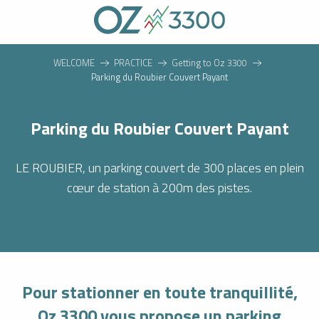
Aller
au
contenu
principal
WELCOME
PRACTICE
Getting to Oz 3300
Parking du Roubier Couvert Payant
Parking du Roubier Couvert Payant
LE ROUBIER, un parking couvert de 300 places en plein
cœur de station à 200m des pistes.
Pour stationner en toute tranquillité,
Oz 3300 vous propose un parking