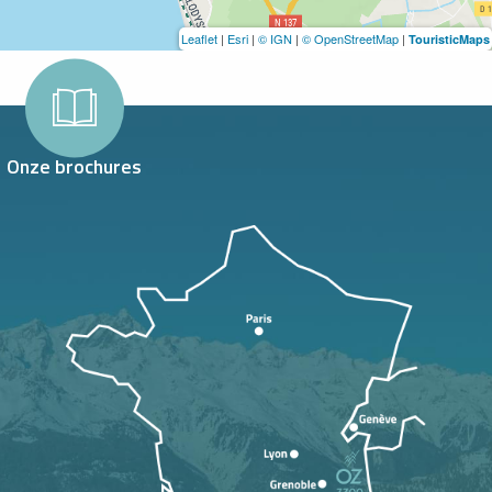
Leaflet
|
Esri
|
© IGN
|
© OpenStreetMap
|
TouristicMaps
Onze brochures