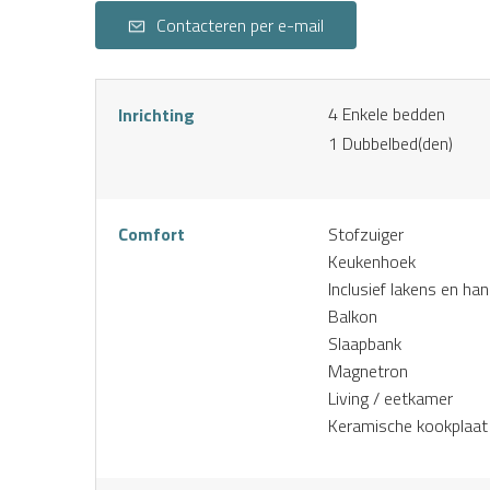
Contacteren per e-mail
4
Enkele bedden
Inrichting
1
Dubbelbed(den)
Comfort
Stofzuiger
Keukenhoek
Inclusief lakens en h
Balkon
Slaapbank
Magnetron
Living / eetkamer
Keramische kookplaat