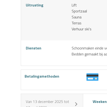
Uitrusting
Lift
Sportzaal
Sauna
Terras
Verhuur ski’s
Diensten
Schoonmaken einde ver
Bedden gemaakt bij 
Huur mijn
Boek een
Ik koop
skiuitrusting
Betalingsmethoden
activiteit
mijn
online
pakket
Van
13 december 2025
tot
Weekend