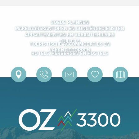
GOEDE PLANNEN
MAKELAARSKANTOREN EN CONCIËRGEDIENSTEN
APPARTEMENTEN EN VAKANTIEHUISJES
CHALETS
TOERISTISCHE ACCOMMODATIES EN
VAKANTIEDORPEN
HOTELS, HERBERGEN EN HOSTELS