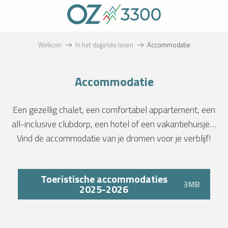
Aller
au
contenu
principal
Welkom
In het dagelijks leven
Accommodatie
Accommodatie
Een gezellig chalet, een comfortabel appartement, een
all-inclusive clubdorp, een hotel of een vakantiehuisje…
Vind de accommodatie van je dromen voor je verblijf!
Toeristische accommodaties
3MB
2025-2026