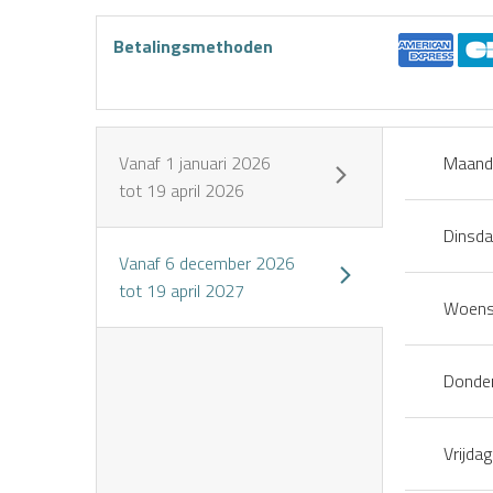
Betalingsmethoden
Vanaf
1 januari 2026
Maand
tot
19 april 2026
Dinsd
Huur mijn
Boek een
Ik koop
skiuitrusting
activiteit
mijn
Vanaf
6 december 2026
online
pakket
tot
19 april 2027
Woens
Donde
Vrijdag