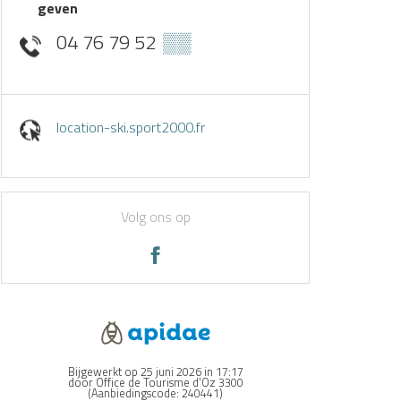
geven
04 76 79 52
▒▒
location-ski.sport2000.fr
Volg ons op
Bijgewerkt op 25 juni 2026 in 17:17
door Office de Tourisme d'Oz 3300
(Aanbiedingscode:
240441
)