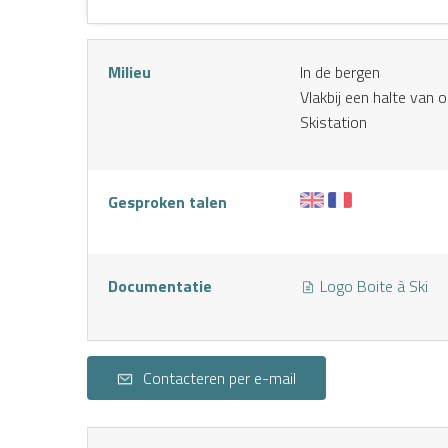
Milieu
In de bergen
Vlakbij een halte van 
Skistation
S
Gesproken talen
Documentatie
Logo Boite à Ski
Contacteren per e-mail