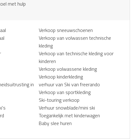
toel met hulp
aal
Verkoop sneeuwschoenen
aal
Verkoop van volwassen technische
kleding
r
Verkoop van technische kleding voor
kinderen
Verkoop volwassene kleding
Verkoop kinderkleding
eidsuitrusting in
verhuur van Ski van freerando
Verkoop van sportkleding
Ski-touring verkoop
i's
Verhuur snowblade/mini ski
rd
Toegankelijk met kinderwagen
Baby slee huren