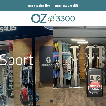
 EN MODE ÉTÉ
Het station live
Boek uw verblijf
 Sport
z