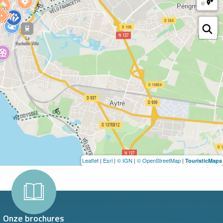
Leaflet
|
Esri
|
© IGN
|
© OpenStreetMap
|
TouristicMaps
Onze brochures