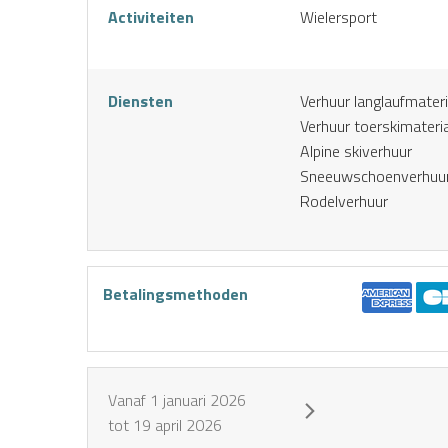
Activiteiten
Wielersport
Diensten
Verhuur langlaufmateri
Verhuur toerskimateri
Alpine skiverhuur
Sneeuwschoenverhuu
Rodelverhuur
Betalingsmethoden
Huur mijn
Boek een
Ik koop
Vanaf
1 januari 2026
skiuitrusting
activiteit
mijn
online
pakket
tot
19 april 2026