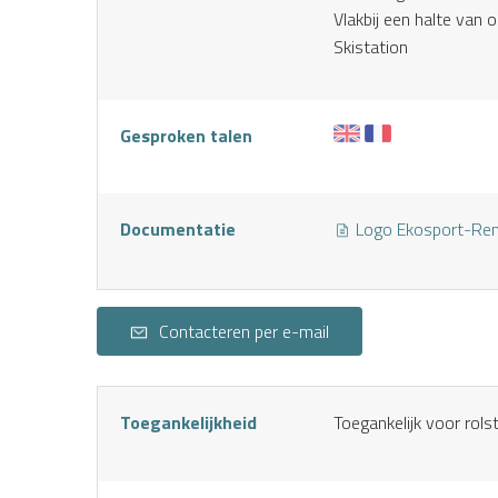
S
Vlakbij een halte van 
Skistation
Gesproken talen
Documentatie
Logo Ekosport-Re
Contacteren per e-mail
Toegankelijkheid
Toegankelijk voor rols