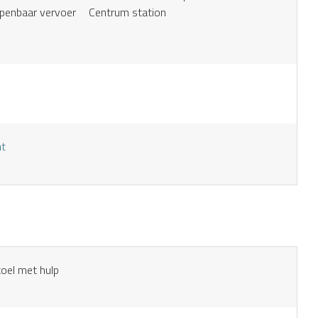
openbaar vervoer
Centrum station
nt
toel met hulp