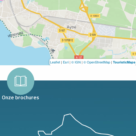
Leaflet
|
Esri
|
© IGN
|
© OpenStreetMap
|
TouristicMaps
Onze brochures