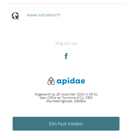
www.oztraiteur.fr
Volg ons op
Bijgewerkt op 28 november 2025 in 09:52
door Office de Tourisme d'Oz 3300
(Aanbiedingscode:
406964
)
Een fout melden