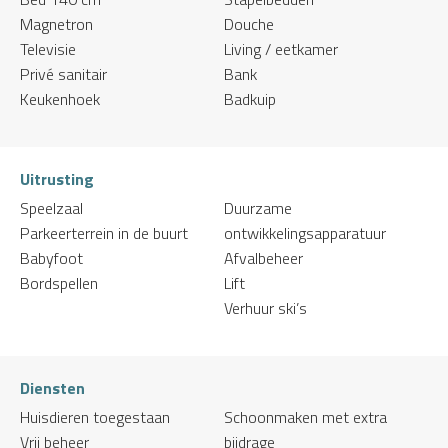
Magnetron
Douche
Televisie
Living / eetkamer
Privé sanitair
Bank
Keukenhoek
Badkuip
Uitrusting
Speelzaal
Duurzame
Parkeerterrein in de buurt
ontwikkelingsapparatuur
Babyfoot
Afvalbeheer
Bordspellen
Lift
Verhuur ski’s
Diensten
Huisdieren toegestaan
Schoonmaken met extra
Vrij beheer
bijdrage