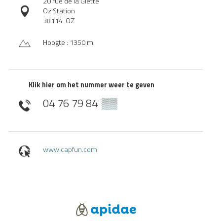
20 rue de la Giette
Oz Station
38114
OZ
Hoogte : 1350 m
Klik hier om het nummer weer te geven
04 76 79 84
▒▒
www.capfun.com