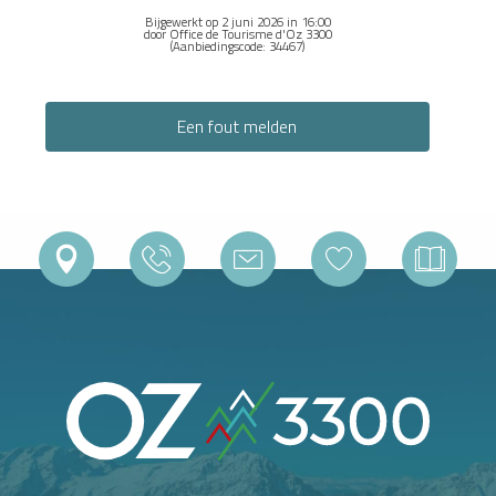
Bijgewerkt op 2 juni 2026 in 16:00
door Office de Tourisme d'Oz 3300
(Aanbiedingscode:
34467
)
Een fout melden