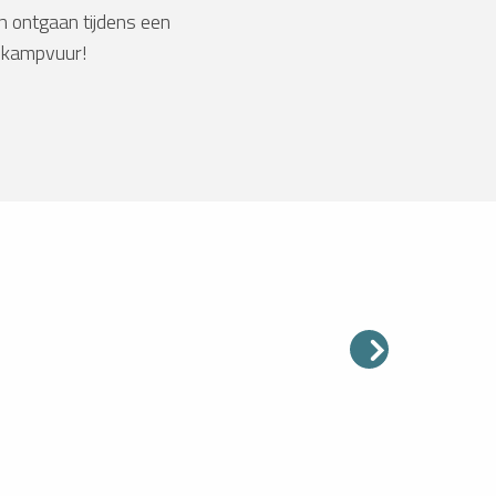
en ontgaan tijdens een
 kampvuur!
GROT
zou u tussen twee afdalingen
et even pauzeren om de ijsgrot
0 meter hoogte te bezoeken?
pturen, sneeuwsculpturen… Stap
n een natuurlijke...
ees meer over