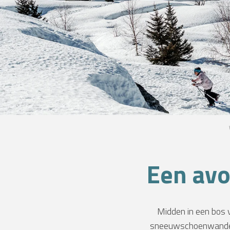
NG
Een avo
Midden in een bos 
S
sneeuwschoenwandelen