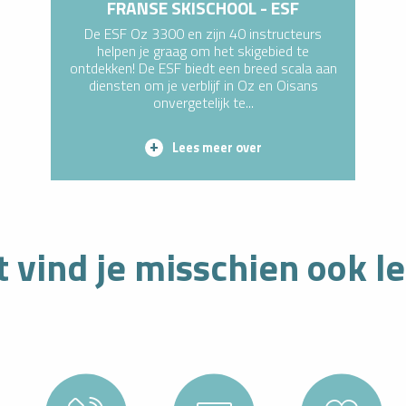
FRANSE SKISCHOOL - ESF
De ESF Oz 3300 en zijn 40 instructeurs
helpen je graag om het skigebied te
ontdekken! De ESF biedt een breed scala aan
diensten om je verblijf in Oz en Oisans
onvergetelijk te...
Lees meer over
NG ZORGT
t vind je misschien ook l