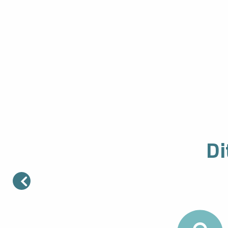
EEN SPORT BEOEFENEN DIE VOOR SPANNI
Di
Lees meer over