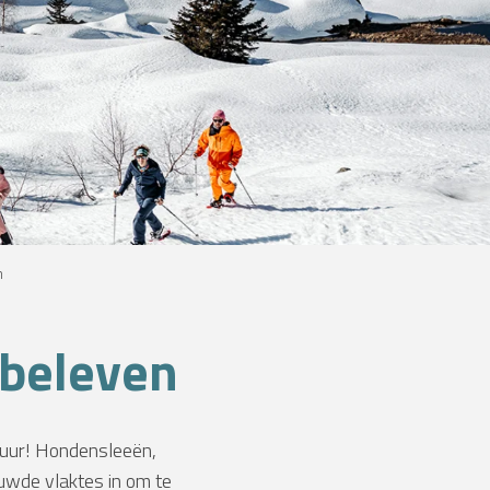
n
 beleven
tuur! Hondensleeën,
uwde vlaktes in om te