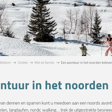
Welkom
Ontdek
Met de familie
Een avontuur in het noorden beleve
ntuur in het noorden
van dennen en sparren kunt u meedoen aan een noords avon
, langlaufen, nordic walking… trek de uitgestrekte besnee