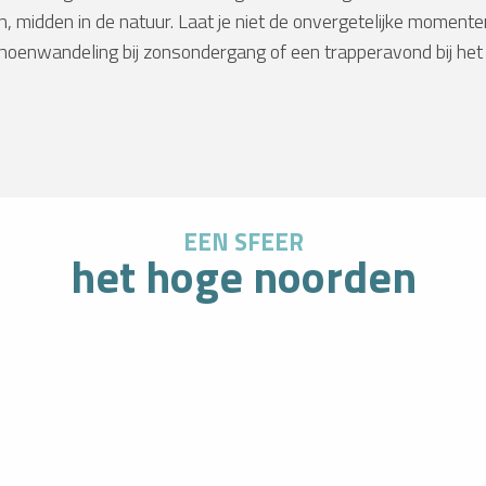
n, midden in de natuur. Laat je niet de onvergetelijke moment
oenwandeling bij zonsondergang of een trapperavond bij het
EEN SFEER
IJS
het hoge noorden
Waarom 
door ni
op 270
IJsscul
binnen i
L