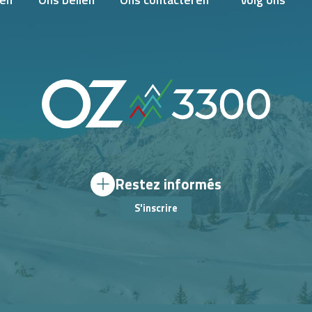
en
Ons bellen
Ons contacteren
Volg ons
Restez informés
S'inscrire