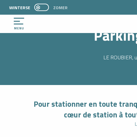
Aller
WINTERSE
PAGE D’ACCUEIL ACTUELLE HIVER : PASSER
ZOMER
Wel
PAGE D’ACCUEIL ACTUELLE HIVER : PASSER EN MODE ÉTÉ
au
contenu
principal
Parkin
MENU
LE ROUBIER, un
Pour stationner en toute tranq
NG
cœur de station à tou
L