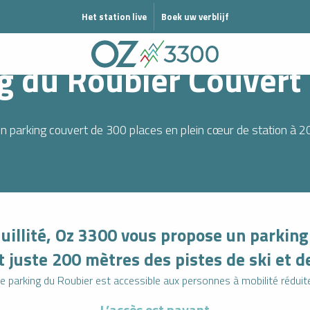
 EN MODE ÉTÉ
Het station live
Boek uw verblijf
kom
Organiseren
Naar Oz 3300 komen
Parking du Roubier Couvert P
g du Roubier Couvert
 parking couvert de 300 places en plein cœur de station à 2
uillité, Oz 3300 vous propose un parking
t juste 200 mètres des pistes de ski et de
e parking du Roubier est accessible aux personnes à mobilité réduit
L’accès est payant