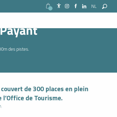
NL
ayant
Accessibilité
Zoek o
 Payant
00m des pistes.
 couvert de 300 places en plein
 l’Office de Tourisme.
e.