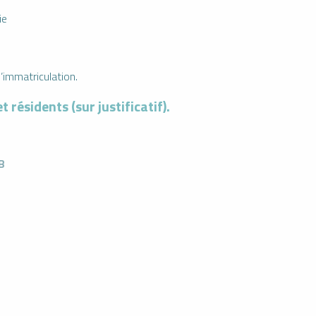
ie
’immatriculation.
 résidents (sur justificatif).
B