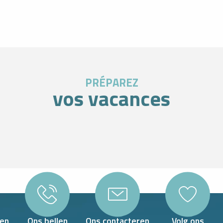
PRÉPAREZ
vos vacances
ET STATION
en
Ons bellen
Ons contacteren
Volg ons