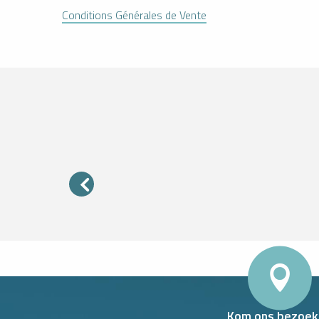
Conditions Générales de Vente
GRATIS PARKEERPLAATSEN BIJ H
Huur mijn
Boek een
Ik koop
skiuitrusting
activiteit
mijn
online
pakket
Kom ons bezoek