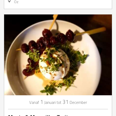
Oz
1
31
Januari
December
Vanaf
tot