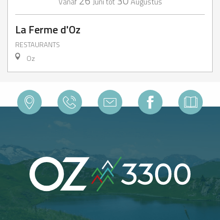
26
30
Juni
Augustus
Vanaf
tot
La Ferme d'Oz
RESTAURANTS
Oz