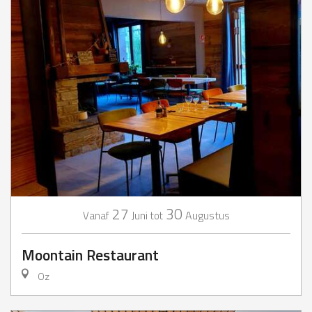
27
30
Juni
Augustus
Vanaf
tot
Moontain Restaurant
Oz