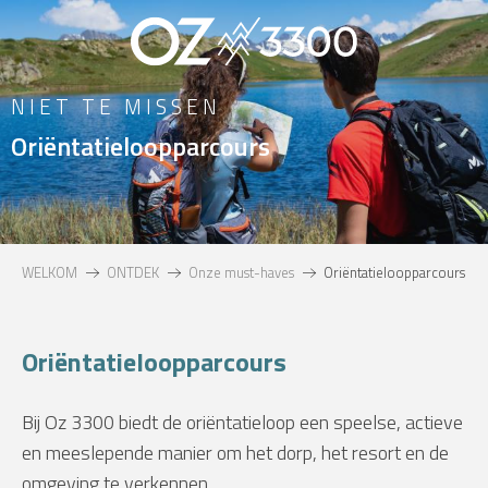
Aller
au
contenu
principal
NIET TE MISSEN
Oriëntatieloopparcours
WELKOM
ONTDEK
Onze must-haves
Oriëntatieloopparcours
Oriëntatieloopparcours
Bij Oz 3300 biedt de oriëntatieloop een speelse, actieve
en meeslepende manier om het dorp, het resort en de
omgeving te verkennen.