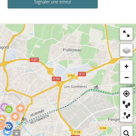
Signaler une erreur
+
−