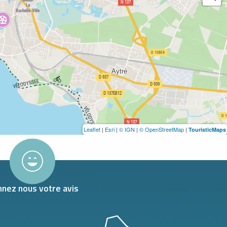
Leaflet
|
Esri
|
© IGN
|
© OpenStreetMap
|
TouristicMaps
nez nous votre avis