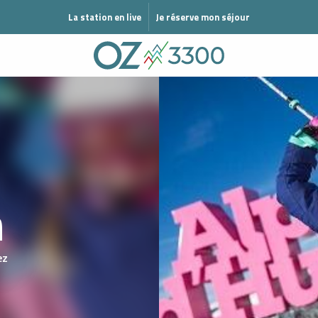
MODE ÉTÉ
La station en live
Je réserve mon séjour
m
ez