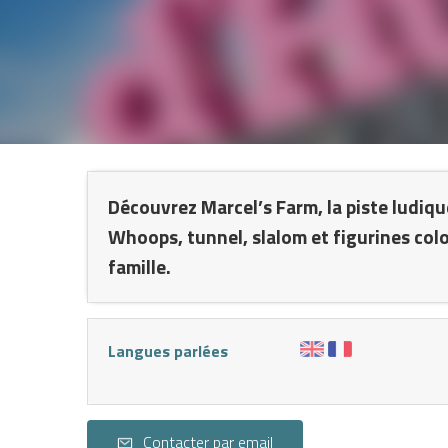
L
Découvrez Marcel’s Farm, la piste ludiq
Whoops, tunnel, slalom et figurines col
famille.
Langues parlées
S
Contacter par email