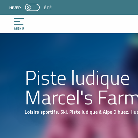
Aller
HIVER
PAGE D’ACCUEIL ACTUELLE HIVER : PASSER EN 
ÉTÉ
PAGE D’ACCUEIL ACTUELLE HIVER : PASSER EN MODE ÉTÉ
au
contenu
principal
MENU
Piste ludique
Marcel's Far
Loisirs sportifs,
Ski,
Piste ludique
à Alpe D'huez, Hu
N