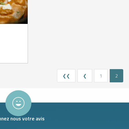
❮❮
❮
1
2
nez nous votre avis