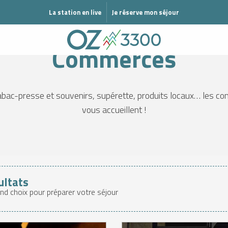
MODE ÉTÉ
La station en live
Je réserve mon séjour
Bienvenue
Au quotidien
Commerces
Commerces
abac-presse et souvenirs, supérette, produits locaux… les 
vous accueillent !
ultats
and choix pour préparer votre séjour