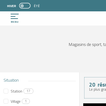
Aller
HIVER
PAGE D’ACCUEIL ACTUELLE HIVER : PASSER EN 
ÉTÉ
PAGE D’ACCUEIL ACTUELLE HIVER : PASSER EN MODE ÉTÉ
au
contenu
principal
MENU
Magasins de sport, t
Situation
20
rés
Le plus gr
Station
17
N
Village
1
L