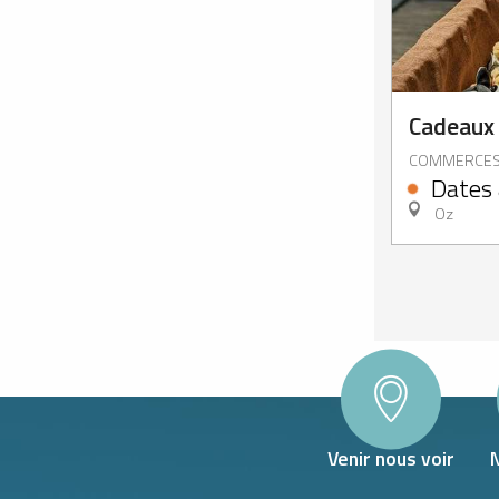
atériel
activité
forfait
de ski
en ligne
Cadeaux
COMMERCE
Dates 
Oz
Venir nous voir