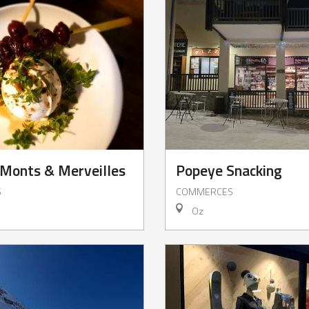
 Monts & Merveilles
Popeye Snacking
S
COMMERCES
Oz