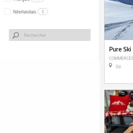
Néerlandais
3
Pure Ski
COMMERCE
Oz
Louer
Réserver
J’achète
mon
une
mon