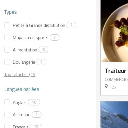
Types
Petite à Grande distribution
7
Magasin de sports
7
Alimentation
8
Boulangerie
2
Traiteur
Tout afficher (19)
S
COMMERCE
Oz
Langues parlées
Anglais
16
Allemand
1
Français
19