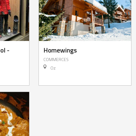
ol -
Homewings
COMMERCES
Oz