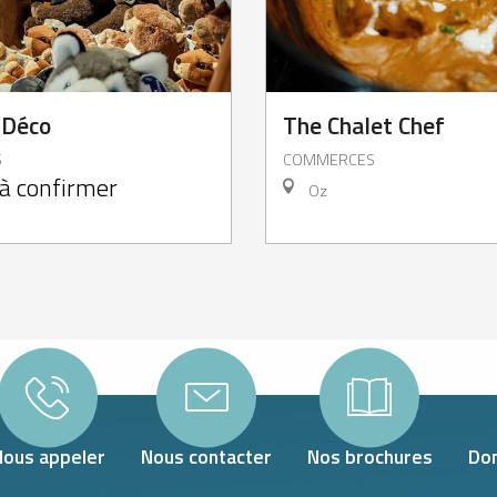
 Déco
The Chalet Chef
S
COMMERCES
à confirmer
Oz
Nous appeler
Nous contacter
Nos brochures
Don