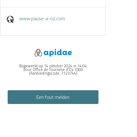
www.pause-a-oz.com
Bijgewerkt op 14 oktober 2024 in 14:04
door Office de Tourisme d'Oz 3300
(Aanbiedingscode:
7123744
)
Een fout melden