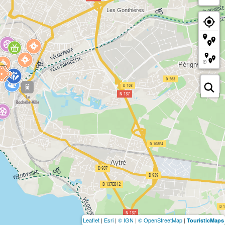
Leaflet
|
Esri
|
© IGN
|
© OpenStreetMap
|
TouristicMaps