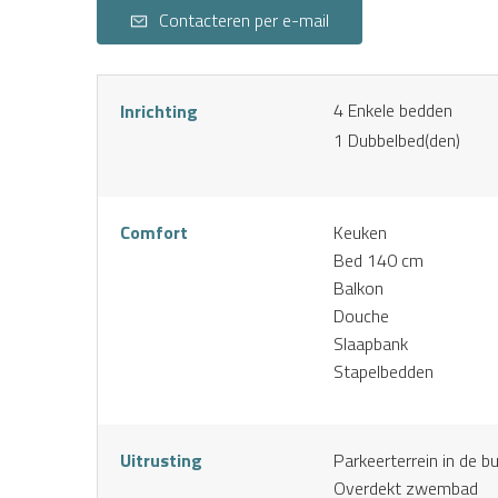
Contacteren per e-mail
4
Enkele bedden
Inrichting
1
Dubbelbed(den)
Comfort
Keuken
Bed 140 cm
Balkon
Douche
Slaapbank
Stapelbedden
Uitrusting
Parkeerterrein in de b
Overdekt zwembad