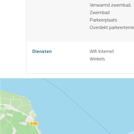
Verwarmd zwembad.
Zwembad
Huur mijn
Boek een
Ik koop
Parkeerplaats
skiuitrusting
activiteit
mijn
online
pakket
Overdekt parkeerterre
Diensten
Wifi Internet
Winkels