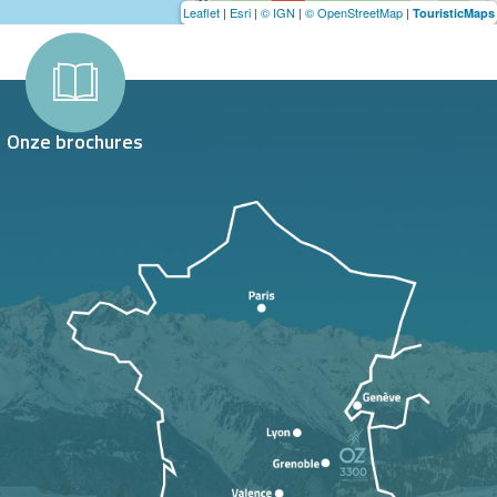
Leaflet
|
Esri
|
© IGN
|
© OpenStreetMap
|
TouristicMaps
Onze brochures