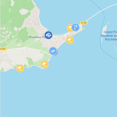
Huur mijn
Boek een
Ik koop
skiuitrusting
activiteit
mijn
online
pakket