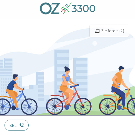
Aller
au
contenu
principal
Zie foto's (2)
BEL