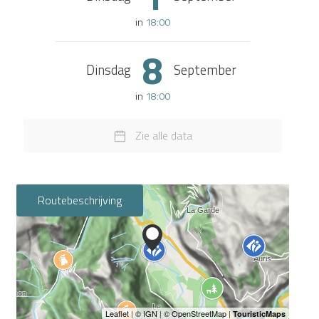
in
18:00
8
Dinsdag
September
in
18:00
Zie alle data
Routebeschrijving