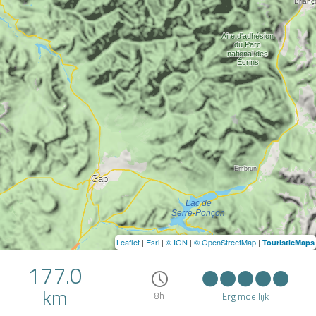
Leaflet
|
Esri
|
© IGN
|
© OpenStreetMap
|
TouristicMaps
177.0
km
8h
Erg moeilijk