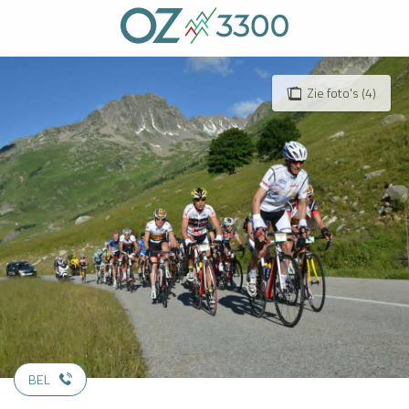
Aller
au
contenu
principal
Zie foto's (4)
BEL