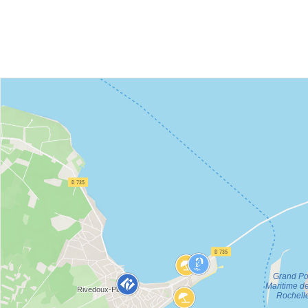
online
pakket