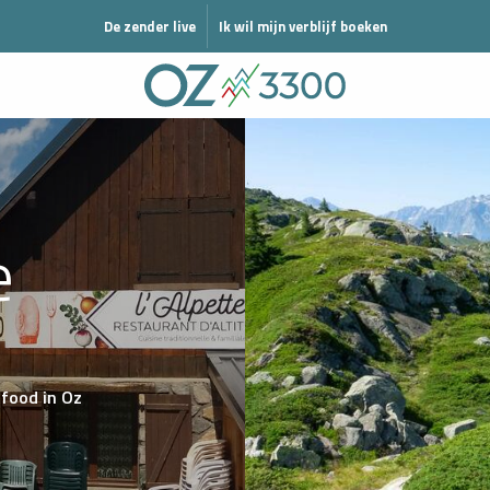
N MODE HIVER
De zender live
Ik wil mijn verblijf boeken
e
tfood
in Oz