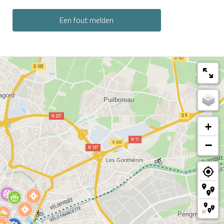
Een fout melden
+
−