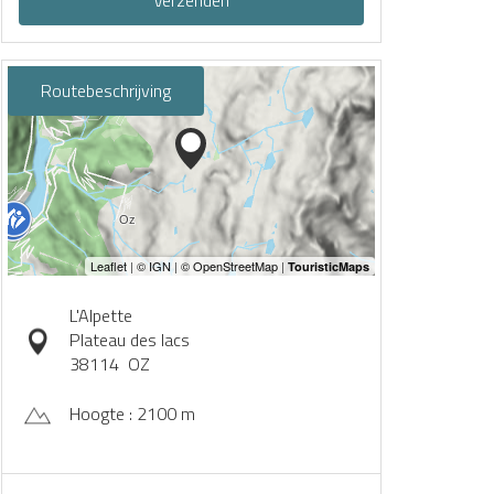
Verzenden
Routebeschrijving
L'Alpette
Plateau des lacs
38114
OZ
Hoogte : 2100 m