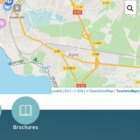
Leaflet
|
Esri
|
© IGN
|
© OpenStreetMap
|
TouristicMaps
Brochures