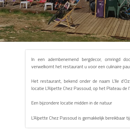
NTS
In een adembenemend bergdecor, omringd doo
verwelkomt het restaurant u voor een culinaire pau
Het restaurant, bekend onder de naam L’Ile d’Oz
locatie L’Alpette Chez Passoud, op het Plateau de l’
Een bijzondere locatie midden in de natuur
L’Alpette Chez Passoud is gemakkelijk bereikbaar tij