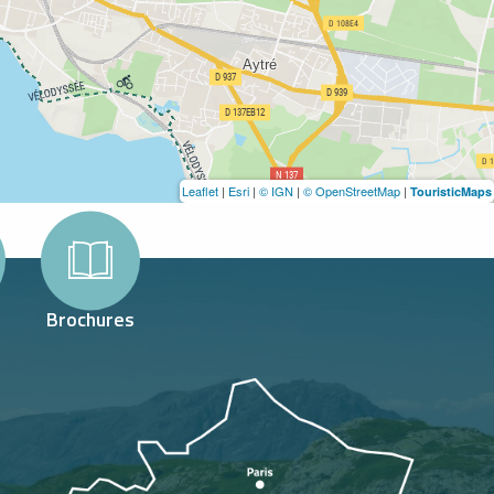
Leaflet
|
Esri
|
© IGN
|
© OpenStreetMap
|
TouristicMaps
Brochures