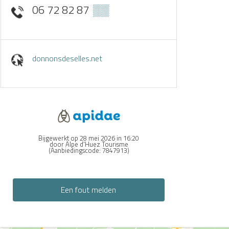
06 72 82 87
▒▒
donnonsdeselles.net
Bijgewerkt op 28 mei 2026 in 16:20
door Alpe d'Huez Tourisme
(Aanbiedingscode:
7847913
)
Een fout melden