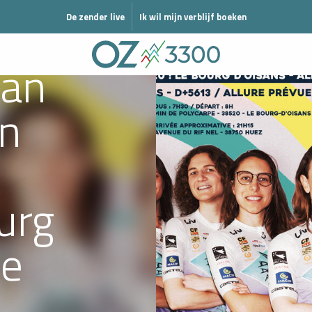
N MODE HIVER
De zender live
Ik wil mijn verblijf boeken
aan
en
urg
pe