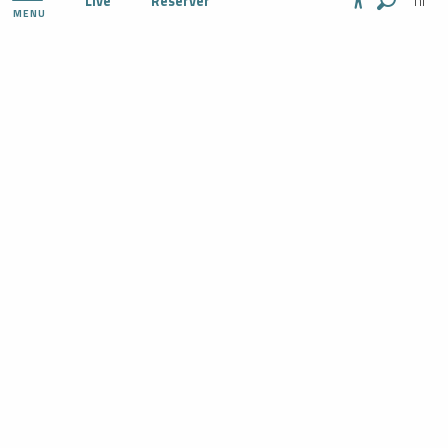
Live
Réserver
MENU
Zoek op
Accessibil
ONTDEK
ACTIVITEIT
JE ZELF ORGANISEREN
TER PLAATSE
AGENDA
RESERVEREN