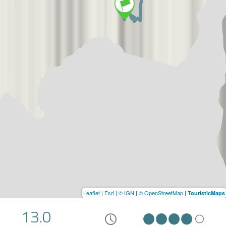
Leaflet
|
Esri
|
© IGN
|
© OpenStreetMap
|
TouristicMaps
13.0