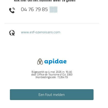
Klik hier om het nummer weer te geven
04 76 79 85
▒▒
www.esf-ozenoisans.com
Bijgewerkt op 4 mei 2026 in 16:46
door Office de Tourisme d'Oz 3300
(Aanbiedingscode:
7226415
)
Een fout melden