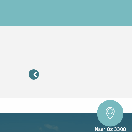
Boek een
Ik koop
activiteit
mijn
online
pakket
Naar Oz 3300