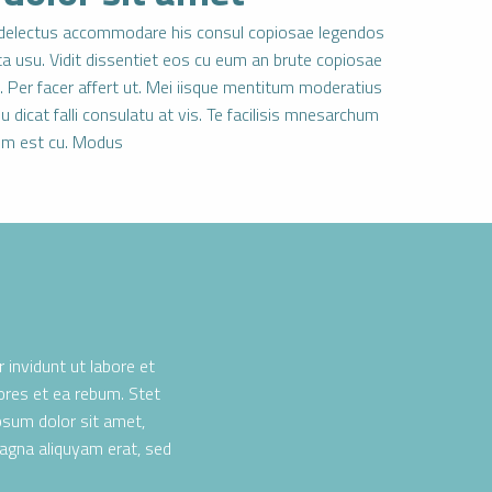
 delectus accommodare his consul copiosae legendos
ata usu. Vidit dissentiet eos cu eum an brute copiosae
. Per facer affert ut. Mei iisque mentitum moderatius
u dicat falli consulatu at vis. Te facilisis mnesarchum
em est cu. Modus
invidunt ut labore et
ores et ea rebum. Stet
psum dolor sit amet,
agna aliquyam erat, sed