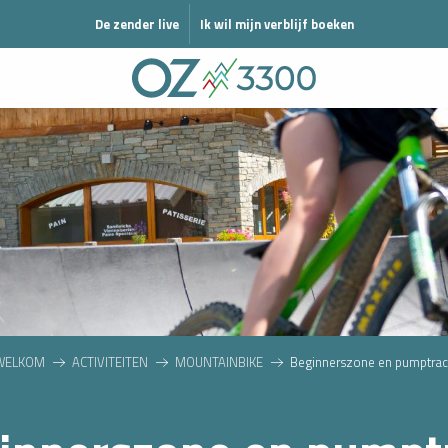
N MODE HIVER
De zender live
Ik wil mijn verblijf boeken
WELKOM
ACTIVITEITEN
MOUNTAINBIKE
Beginnerszone en pumptrac