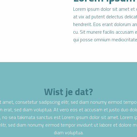
Lorem ipsum dolor sit amet et
at vix ad putent delectus delic
hendrerit. Eos erant dolorum an
cu. Sit munere facilis accusam e
qui posse omnium mediocritat
Wist je dat?
t amet, consetetur sadipscing elitr, sed diam nonumy eirmod tempor 
 erat, sed diam voluptua. At vero eos et accusam et justo duo dol
n, no sea takimata sanctus est Lorem ipsum dolor sit amet. Lorem i
elitr, sed diam nonumy eirmod tempor invidunt ut labore et dolore m
diam voluptua.