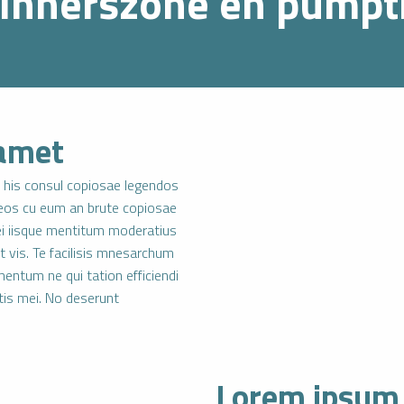
innerszone en pumpt
 amet
his consul copiosae legendos
t eos cu eum an brute copiosae
Mei iisque mentitum moderatius
at vis. Te facilisis mnesarchum
ntum ne qui tation efficiendi
bitis mei. No deserunt
Lorem ipsum 