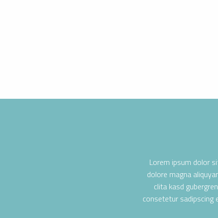
Lorem ipsum dolor si
dolore magna aliquyam
clita kasd gubergre
consetetur sadipscing 
INGEN
TEN