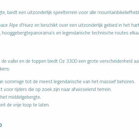
biedt een uitzonderlijk speelterrein voor alle mountainbikeliefheb
ce Alpe d’Huez en beschikt over een uitzonderlijk gebied in het har
 hooggebergtepanorama’s en legendarische technische routes elka
de vallei en de toppen biedt Oz 3300 een grote verscheidenheid a
kers:
rvan sommige tot de meest legendarische van het massief behoren.
 voor rijders die op zoek zijn naar afwisselend terrein.
 het middelgebergte.
it de vrije loop te laten.
0