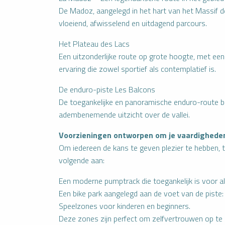
De Madoz, aangelegd in het hart van het Massif d
vloeiend, afwisselend en uitdagend parcours.
Het Plateau des Lacs
Een uitzonderlijke route op grote hoogte, met 
ervaring die zowel sportief als contemplatief is.
De enduro-piste Les Balcons
De toegankelijke en panoramische enduro-route bi
adembenemende uitzicht over de vallei.
Voorzieningen ontworpen om je vaardigheden
Om iedereen de kans te geven plezier te hebben, t
INGEN
TEN
volgende aan:
Een moderne pumptrack die toegankelijk is voor all
Boek een
Ik koop
Een bike park aangelegd aan de voet van de piste: 
activiteit
mijn
online
pakket
Speelzones voor kinderen en beginners.
Deze zones zijn perfect om zelfvertrouwen op te 