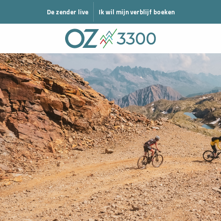
N MODE HIVER
De zender live
Ik wil mijn verblijf boeken