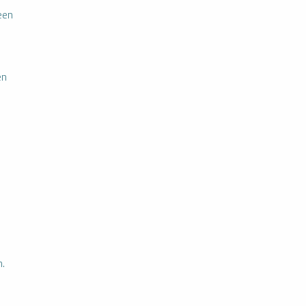
een
en
n.