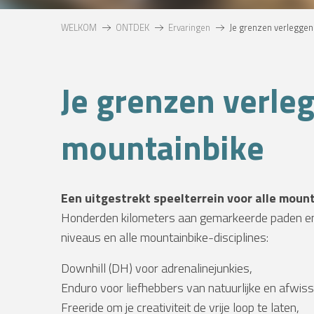
WELKOM
ONTDEK
Ervaringen
Je grenzen verleggen
Je grenzen verle
mountainbike
NTS
Een uitgestrekt speelterrein voor alle moun
Honderden kilometers aan gemarkeerde paden en r
niveaus en alle mountainbike-disciplines:
Downhill (DH) voor adrenalinejunkies,
Enduro voor liefhebbers van natuurlijke en afwis
Freeride om je creativiteit de vrije loop te laten,