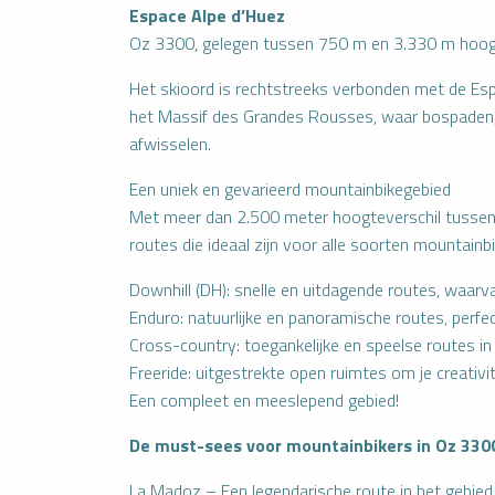
Espace Alpe d’Huez
Oz 3300, gelegen tussen 750 m en 3.330 m hoogte, 
Het skioord is rechtstreeks verbonden met de Espa
het Massif des Grandes Rousses, waar bospaden,
afwisselen.
Een uniek en gevarieerd mountainbikegebied
Met meer dan 2.500 meter hoogteverschil tussen 
routes die ideaal zijn voor alle soorten mountainbi
Downhill (DH): snelle en uitdagende routes, waa
Enduro: natuurlijke en panoramische routes, perfect
Cross-country: toegankelijke en speelse routes in
Freeride: uitgestrekte open ruimtes om je creativite
Een compleet en meeslepend gebied!
De must-sees voor mountainbikers in Oz 330
La Madoz – Een legendarische route in het gebied