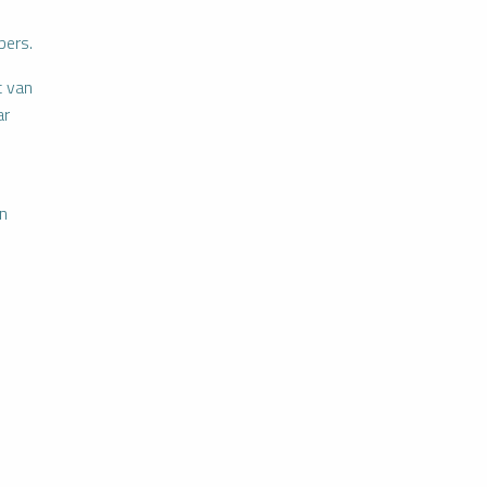
bers.
t van
ar
an