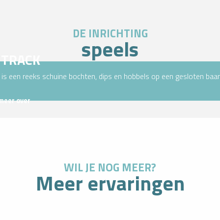
DE INRICHTING
speels
 TRACK
is een reeks schuine bochten, dips en hobbels op een gesloten baan
meer over
WIL JE NOG MEER?
Meer ervaringen