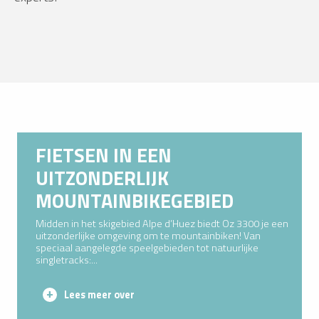
FIETSEN IN EEN
UITZONDERLIJK
MOUNTAINBIKEGEBIED
Midden in het skigebied Alpe d’Huez biedt Oz 3300 je een
uitzonderlijke omgeving om te mountainbiken! Van
speciaal aangelegde speelgebieden tot natuurlijke
singletracks:...
Lees meer over