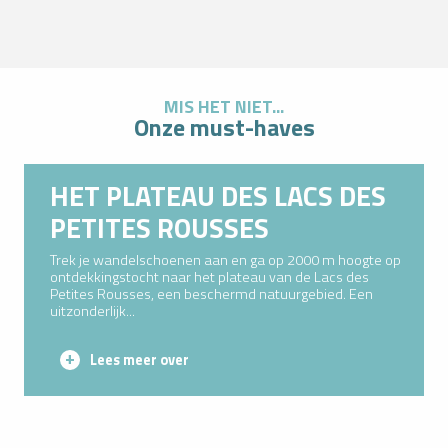
MIS HET NIET...
Onze must-haves
HET PLATEAU DES LACS DES
PETITES ROUSSES
Trek je wandelschoenen aan en ga op 2000 m hoogte op
ontdekkingstocht naar het plateau van de Lacs des
Petites Rousses, een beschermd natuurgebied. Een
uitzonderlijk...
Lees meer over