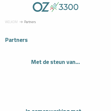
Aller
au
contenu
principal
WELKOM
Partners
Partners
Met de steun van...