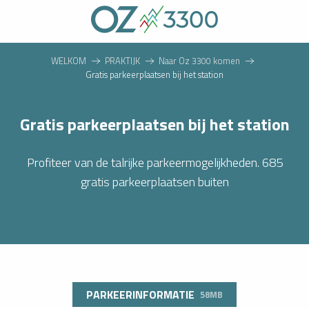
Aller
au
contenu
principal
WELKOM
PRAKTIJK
Naar Oz 3300 komen
Gratis parkeerplaatsen bij het station
Gratis parkeerplaatsen bij het station
Profiteer van de talrijke parkeermogelijkheden. 685
gratis parkeerplaatsen buiten
PARKEERINFORMATIE
58MB