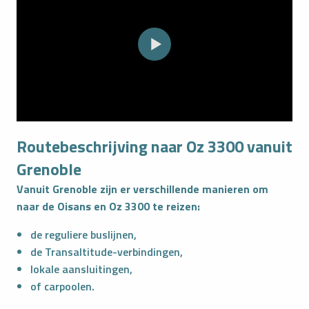
Routebeschrijving naar Oz 3300 vanuit
Grenoble
Vanuit Grenoble zijn er verschillende manieren om
naar de Oisans en Oz 3300 te reizen:
de reguliere buslijnen,
de Transaltitude-verbindingen,
lokale aansluitingen,
of carpoolen.