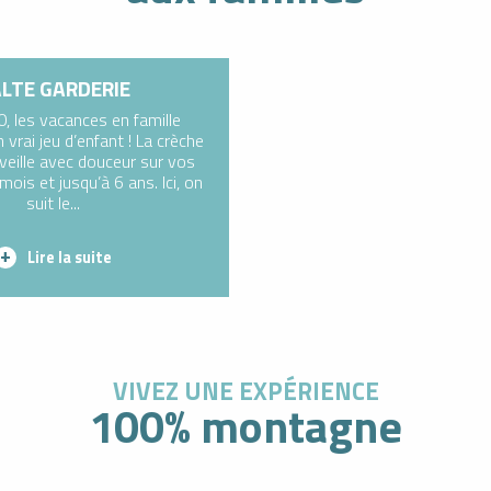
LTE GARDERIE
, les vacances en famille
 vrai jeu d’enfant ! La crèche
 veille avec douceur sur vos
mois et jusqu’à 6 ans. Ici, on
suit le...
Lire la suite
VIVEZ UNE EXPÉRIENCE
100% montagne