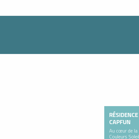
Louer
Réserver
J’achète
mon
une
mon
atériel
activité
forfait
de ski
en ligne
RÉSIDENCE 
CAPFUN
Au cœur de la 
Couleurs Soleil