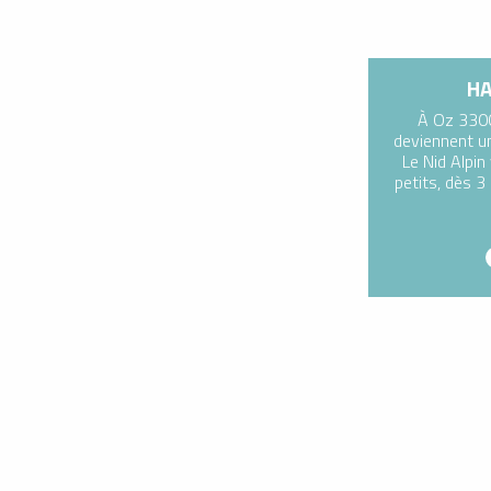
HA
À Oz 3300
deviennent un
Le Nid Alpin
petits, dès 3 