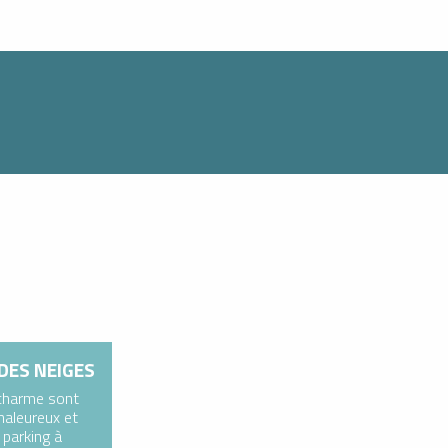
DES NEIGES
 charme sont
aleureux et
 parking à