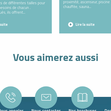
proximité, ascenseur, piscine
 de différentes tailles pour
chauffée, sauna...
esoins de chacun .
s, ils offrent...
 suite
Lire la suite
Vous aimerez aussi
Nous appeler
Nous contacter
Nos brochures
Don