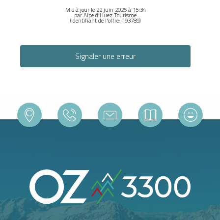
Mis à jour le 22 juin 2026 à 15:34
par Alpe d'Huez Tourisme
(Identifiant de l'offre:
193789
)
Signaler une erreur