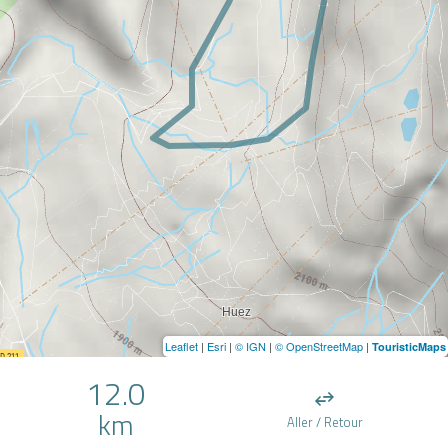
Leaflet
|
Esri
|
© IGN
|
© OpenStreetMap
|
TouristicMaps
12.0
km
Aller / Retour