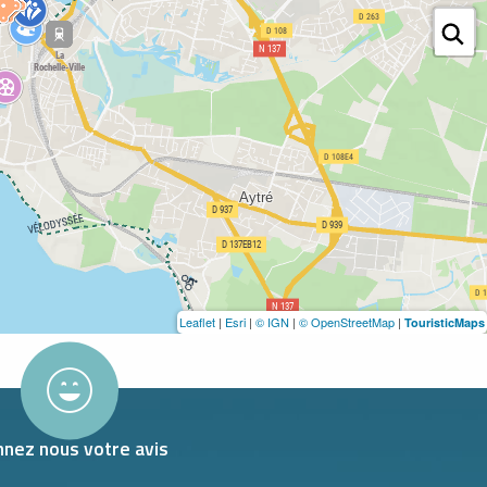
Leaflet
|
Esri
|
© IGN
|
© OpenStreetMap
|
TouristicMaps
nez nous votre avis