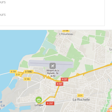
ours
ours