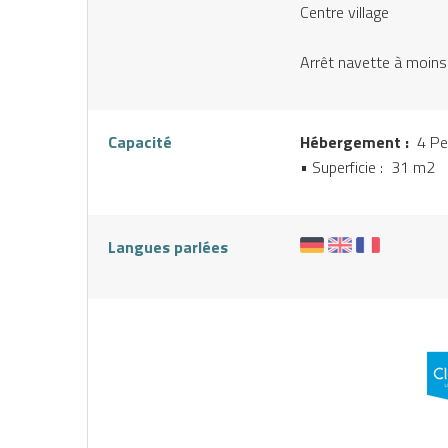
Centre village
Arrêt navette à moin
Capacité
Hébergement :
4 Pe
• Superficie :
31 m
2
Langues parlées
S