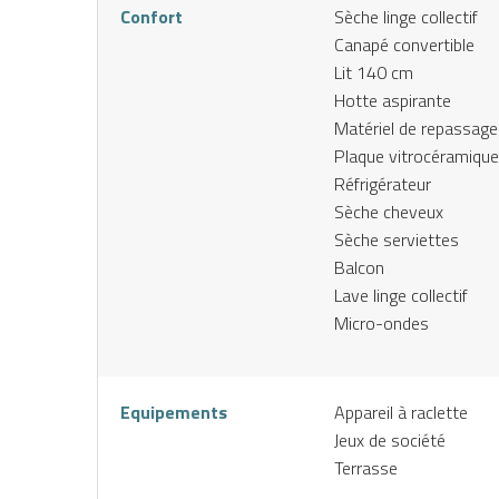
Confort
Sèche linge collectif
Canapé convertible
Lit 140 cm
Hotte aspirante
Matériel de repassage
Plaque vitrocéramique
Réfrigérateur
Sèche cheveux
Sèche serviettes
Balcon
Lave linge collectif
Micro-ondes
Equipements
Appareil à raclette
Jeux de société
Terrasse
Louer
Réserver
J’achète
mon
une
mon