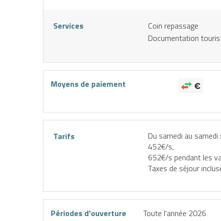
atériel
activité
forfait
de ski
en ligne
Services
Coin repassage
Documentation touris
Moyens de paiement
Du samedi au samedi 
Tarifs
452€/s,
652€/s pendant les va
Taxes de séjour inclus
Périodes d'ouverture
Toute l'année 2026