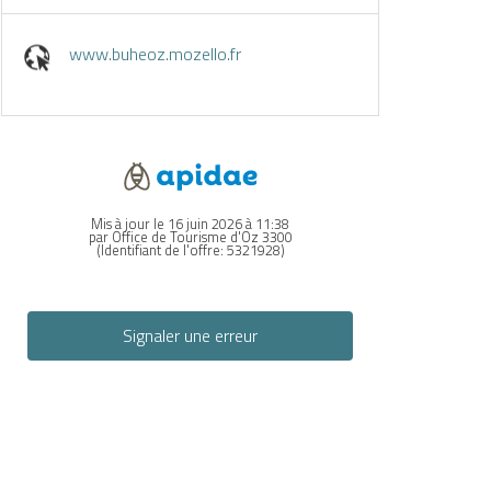
www.buheoz.mozello.fr
Mis à jour le 16 juin 2026 à 11:38
par Office de Tourisme d'Oz 3300
(Identifiant de l'offre:
5321928
)
Signaler une erreur