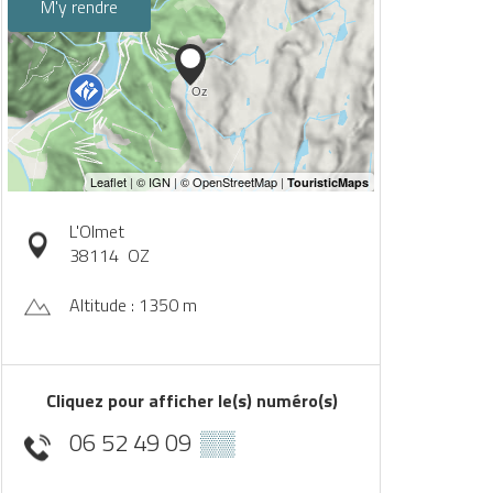
M'y rendre
L'Olmet
38114
OZ
Altitude : 1350 m
Cliquez pour afficher le(s) numéro(s)
06 52 49 09
▒▒