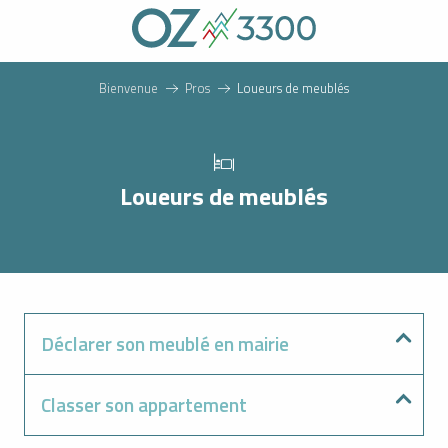
Aller
au
contenu
principal
Bienvenue
Pros
Loueurs de meublés
Loueurs de meublés
Déclarer son meublé en mairie
Classer son appartement