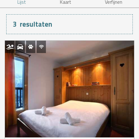
Lijst
Kaart
Verfijnen
3
resultaten