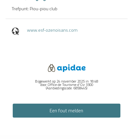
Trefpunt: Piou-piou club
www.esf-ozenoisans.com
Bijgewerkt op 24 november 2025 in 18:48
door Office de Tourisme d'Oz 3300
(Aanbiedingscode:
6858445
)
Een fout melden