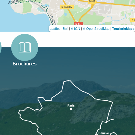
Leaflet
|
Esri
|
© IGN
|
© OpenStreetMap
|
TouristicMaps
Brochures