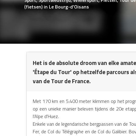
(fietsen)
in Le Bourg-d'Oisans
Het is de absolute droom van elke amat
'Étape du Tour' op hetzelfde parcours al
NTS
van de Tour de France.
Met 170 km en 5.400 meter klimmen op het progr
op een unieke manier beleven tijdens de 20e eta
l'Alpe d'Huez.
Enkele van de legendarische bergpassen van de Tou
Fer, de Col du Télégraphe en de Col du Galibier. Bo