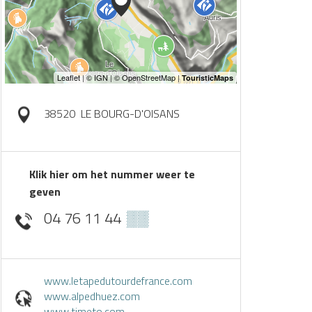
38520
LE BOURG-D'OISANS
Klik hier om het nummer weer te
geven
04 76 11 44
▒▒
www.letapedutourdefrance.com
www.alpedhuez.com
www.timeto.com