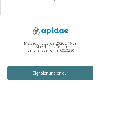
Mis à jour le 22 juin 2026 à 16:53
par Alpe d'Huez Tourisme
(Identifiant de l'offre:
6050230
)
Signaler une erreur