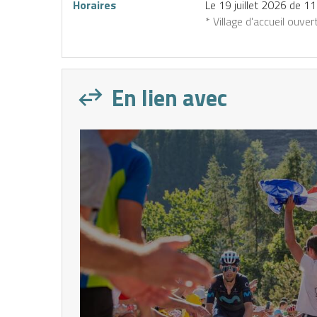
Horaires
Le
19 juillet 2026
de 11
* Village d'accueil ouver
En lien avec
IENCES
CES
éserver
J’achète
une
mon
ctivité
forfait
n ligne