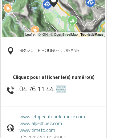
38520
LE BOURG-D'OISANS
Cliquez pour afficher le(s) numéro(s)
04 76 11 44
▒▒
www.letapedutourdefrance.com
www.alpedhuez.com
www.timeto.com
réservez votre séjour