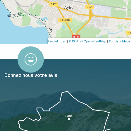
Leaflet
|
Esri
|
© IGN
|
© OpenStreetMap
|
TouristicMaps
Donnez nous votre avis