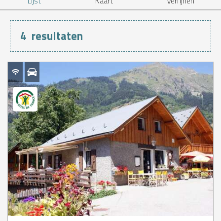
Lijst
Kaart
Verfijnen
4
resultaten