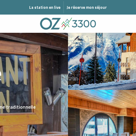
MODE ÉTÉ
La station en live
Je réserve mon séjour
e
ne traditionnelle