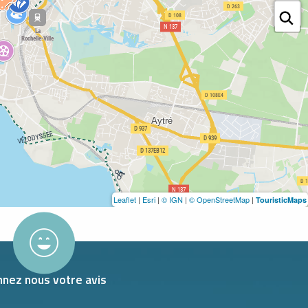
Leaflet
|
Esri
|
© IGN
|
© OpenStreetMap
|
TouristicMaps
nez nous votre avis