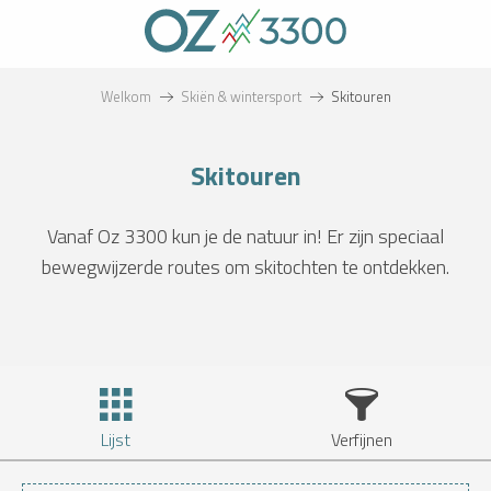
Aller
au
contenu
principal
Welkom
Skiën & wintersport
Skitouren
Skitouren
Vanaf Oz 3300 kun je de natuur in! Er zijn speciaal
bewegwijzerde routes om skitochten te ontdekken.
Lijst
Verfijnen