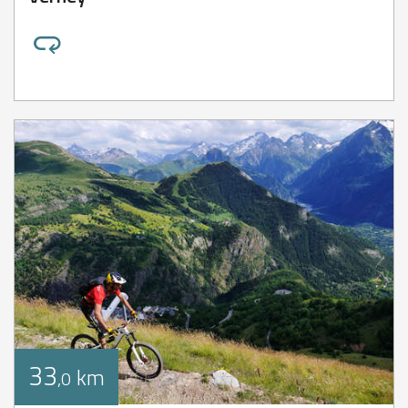
33
km
,0