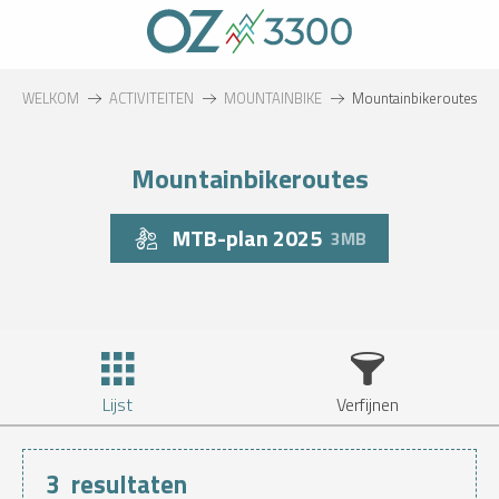
Aller
au
contenu
principal
WELKOM
ACTIVITEITEN
MOUNTAINBIKE
Mountainbikeroutes
Mountainbikeroutes
MTB-plan 2025
3MB
Lijst
Verfijnen
3
resultaten