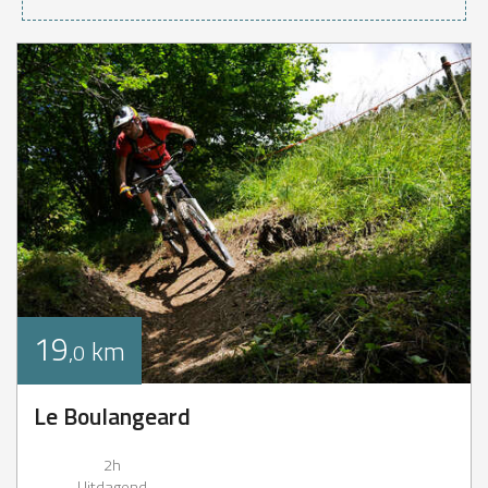
19
km
,0
Le Boulangeard
2h
Uitdagend