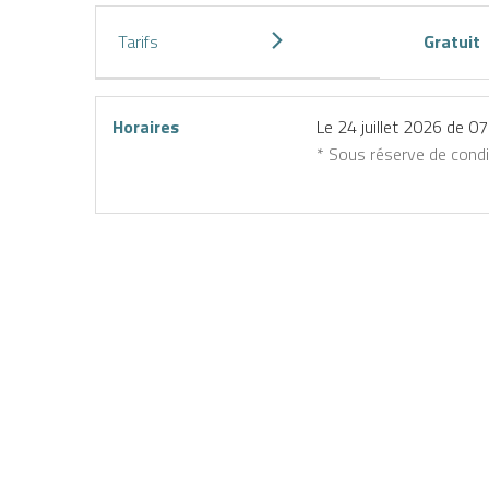
Tarifs
Gratuit
Horaires
Le
24 juillet 2026
de 07
* Sous réserve de cond
Louer
Réserver
J’achète
mon
une
mon
atériel
activité
forfait
de ski
en ligne