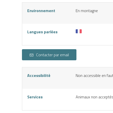
S
Environnement
En montagne
Langues parlées
Contacter par email
Accessibilité
Non accessible en faut
Services
Animaux non accepté