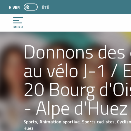
Aller
HIVER
PAGE D’ACCUEIL ACTUELLE HIVER : PASSER EN 
ÉTÉ
PAGE D’ACCUEIL ACTUELLE HIVER : PASSER EN MODE ÉTÉ
au
contenu
principal
MENU
Donnons des 
au vélo J-1 / 
20 Bourg d'O
- Alpe d'Huez
Sports,
Animation sportive,
Sports cyclistes,
Cyclis
Huez