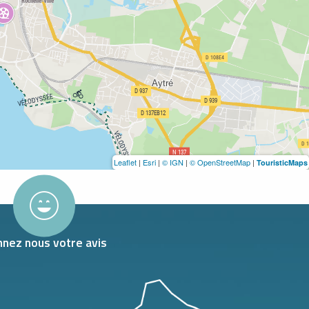
Leaflet
|
Esri
|
© IGN
|
© OpenStreetMap
|
TouristicMaps
nez nous votre avis