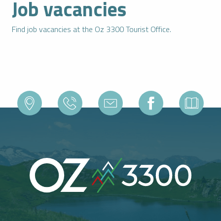
Job vacancies
Find job vacancies at the Oz 3300 Tourist Office.