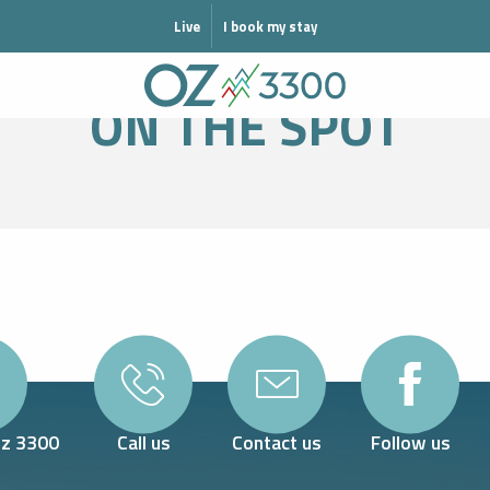
MODE HIVER
Live
I book my stay
WELCOME
ON THE SPOT
ON THE SPOT
MA
Oz 3300
Call us
Contact us
Follow us