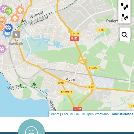
Leaflet
|
Esri
|
© IGN
|
© OpenStreetMap
|
TouristicMaps