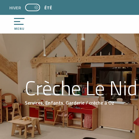
Aller
HIVER
PAGE D’ACCUEIL ACTUELLE ÉTÉ : PASSER EN MO
ÉTÉ
PAGE D’ACCUEIL ACTUELLE ÉTÉ : PASSER EN MODE HIVER
au
contenu
principal
MENU
Crèche Le Nid
Services,
Enfants,
Garderie / crèche
à Oz