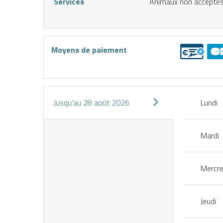
Services
Animaux non accepté
Moyens de paiement
IENCES
CES
Jusqu'au
28 août 2026
Lundi
éserver
J’achète
une
mon
Mardi
ctivité
forfait
n ligne
Mercre
E
ND
Jeudi