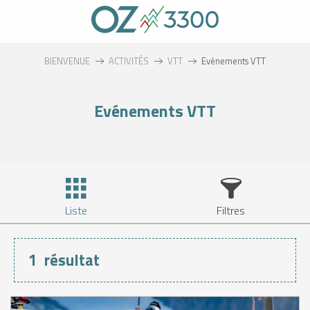
Aller
au
contenu
principal
BIENVENUE
ACTIVITÉS
VTT
Evénements VTT
Evénements VTT
Liste
Filtres
1
résultat