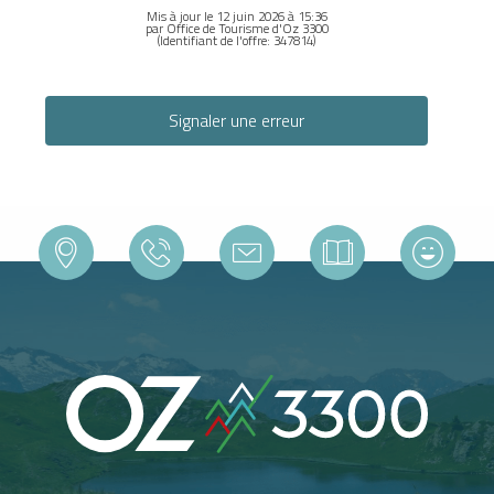
Mis à jour le 12 juin 2026 à 15:36
par Office de Tourisme d'Oz 3300
(Identifiant de l'offre:
347814
)
Signaler une erreur