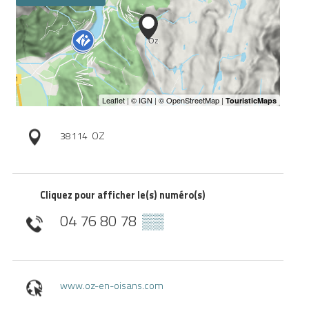
38114
OZ
Cliquez pour afficher le(s) numéro(s)
04 76 80 78
▒▒
www.oz-en-oisans.com