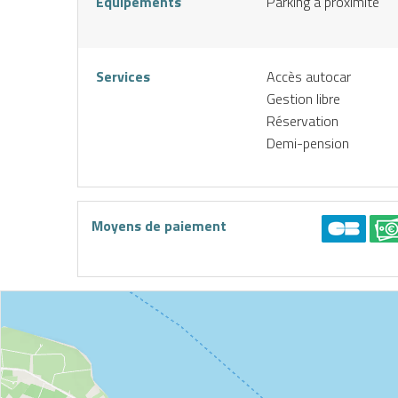
Equipements
Parking à proximité
Services
Accès autocar
Gestion libre
Réservation
Demi-pension
IENCES
CES
Moyens de paiement
éserver
J’achète
une
mon
ctivité
forfait
n ligne
E
ND