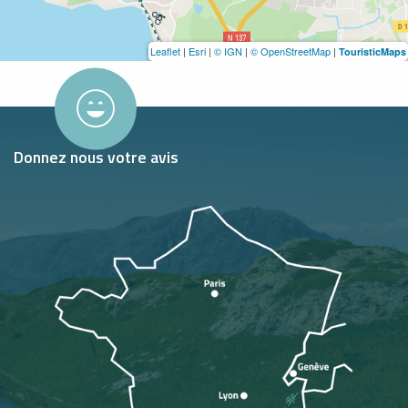
Leaflet
|
Esri
|
© IGN
|
© OpenStreetMap
|
TouristicMaps
Donnez nous votre avis